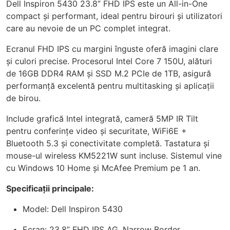
Dell Inspiron 5430 23.8” FHD IPS este un All-in-One
compact și performant, ideal pentru birouri și utilizatori
care au nevoie de un PC complet integrat.
Ecranul FHD IPS cu margini înguste oferă imagini clare
și culori precise. Procesorul Intel Core 7 150U, alături
de 16GB DDR4 RAM și SSD M.2 PCIe de 1TB, asigură
performanță excelentă pentru multitasking și aplicații
de birou.
Include grafică Intel integrată, cameră 5MP IR Tilt
pentru conferințe video și securitate, WiFi6E +
Bluetooth 5.3 și conectivitate completă. Tastatura și
mouse-ul wireless KM5221W sunt incluse. Sistemul vine
cu Windows 10 Home și McAfee Premium pe 1 an.
Specificații principale:
Model: Dell Inspiron 5430
Ecran: 23.8” FHD IPS AG, Narrow Border