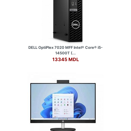
DELL OptiPlex 7020 MFF lntel® Core® i5-
14500T (...
13345 MDL