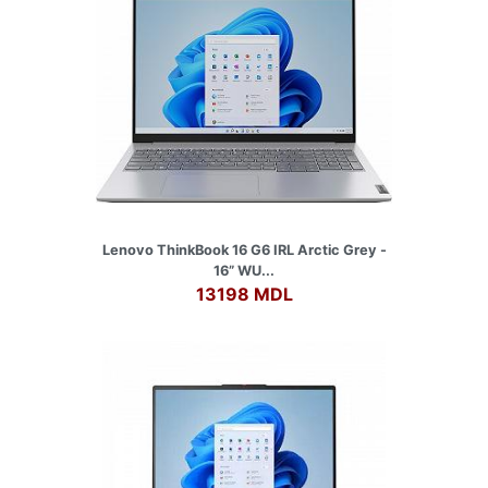
Lenovo ThinkBook 16 G6 IRL Arctic Grey -
16” WU...
13198 MDL