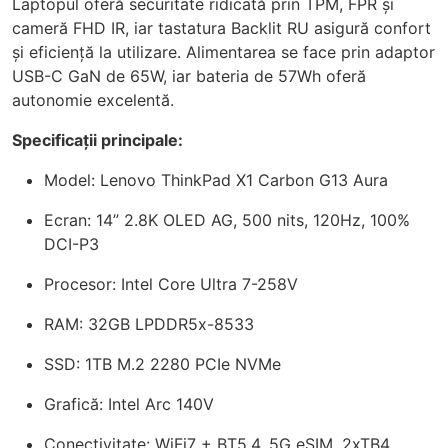
Laptopul oferă securitate ridicată prin TPM, FPR și
cameră FHD IR, iar tastatura Backlit RU asigură confort
și eficiență la utilizare. Alimentarea se face prin adaptor
USB-C GaN de 65W, iar bateria de 57Wh oferă
autonomie excelentă.
Specificații principale:
Model: Lenovo ThinkPad X1 Carbon G13 Aura
Ecran: 14” 2.8K OLED AG, 500 nits, 120Hz, 100%
DCI-P3
Procesor: Intel Core Ultra 7-258V
RAM: 32GB LPDDR5x-8533
SSD: 1TB M.2 2280 PCIe NVMe
Grafică: Intel Arc 140V
Conectivitate: WiFi7 + BT5.4, 5G eSIM, 2xTB4,