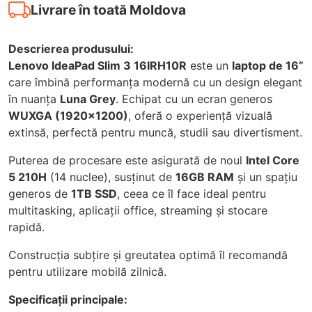
Livrare în toată Moldova
Descrierea produsului:
Lenovo IdeaPad Slim 3 16IRH10R
este un
laptop de 16”
care îmbină performanța modernă cu un design elegant
în nuanța
Luna Grey
. Echipat cu un ecran generos
WUXGA (1920x1200)
, oferă o experiență vizuală
extinsă, perfectă pentru muncă, studii sau divertisment.
Puterea de procesare este asigurată de noul
Intel Core
5 210H
(14 nuclee), susținut de
16GB RAM
și un spațiu
generos de
1TB SSD
, ceea ce îl face ideal pentru
multitasking, aplicații office, streaming și stocare
rapidă.
Construcția subțire și greutatea optimă îl recomandă
pentru utilizare mobilă zilnică.
Specificații principale: