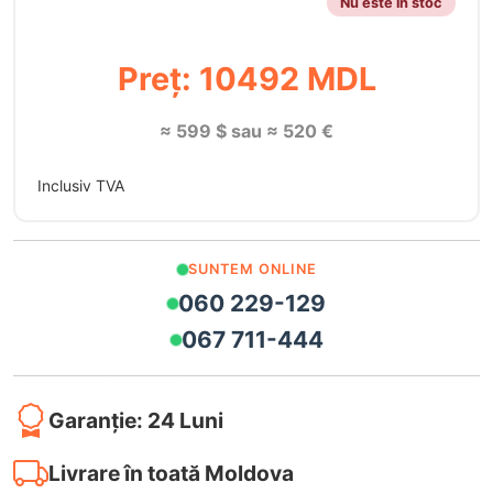
Nu este în stoc
Preț: 10492 MDL
≈ 599 $ sau ≈ 520 €
Inclusiv TVA
SUNTEM ONLINE
060 229-129
067 711-444
Garanție: 24 Luni
Livrare în toată Moldova