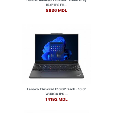
Lenovo IdeaPad 1 15AMN7 Cloud Grey
15.6" IPS FH...
8836 MDL
Lenovo ThinkPad E16 G2 Black - 16.0”
WUXGA IPS ...
14192 MDL