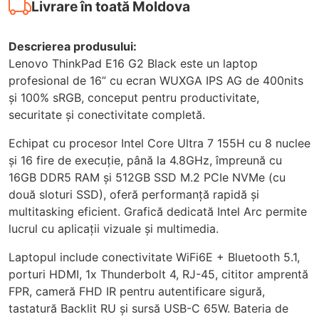
Livrare în toată Moldova
Descrierea produsului:
Lenovo ThinkPad E16 G2 Black este un laptop
profesional de 16” cu ecran WUXGA IPS AG de 400nits
și 100% sRGB, conceput pentru productivitate,
securitate și conectivitate completă.
Echipat cu procesor Intel Core Ultra 7 155H cu 8 nuclee
și 16 fire de execuție, până la 4.8GHz, împreună cu
16GB DDR5 RAM și 512GB SSD M.2 PCIe NVMe (cu
două sloturi SSD), oferă performanță rapidă și
multitasking eficient. Grafică dedicată Intel Arc permite
lucrul cu aplicații vizuale și multimedia.
Laptopul include conectivitate WiFi6E + Bluetooth 5.1,
porturi HDMI, 1x Thunderbolt 4, RJ-45, cititor amprentă
FPR, cameră FHD IR pentru autentificare sigură,
tastatură Backlit RU și sursă USB-C 65W. Bateria de