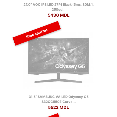
27.0" AOC IPS LED 27P1 Black (5ms, 80M:1,
250cd...
5430 MDL
Stoc epuizat
31.5” SAMSUNG VA LED Odyssey G5
S32CG550E Curve...
5522 MDL