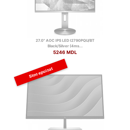
27.0" AOC IPS LED I2790PQU/BT
Black/Silver (4ms...
5246 MDL
Stoc epuizat