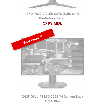
27.0” AOC VA LED Q27G2U/BK QHD
Borderless Black...
5799 MDL
Stoc epuizat
24.5” DELL IPS LED G2524H Gaming Black
(1ms, 10...