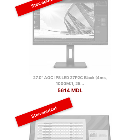
Stoc epuizat
27.0" AOC IPS LED 27P2C Black (4ms,
1000M:1, 25...
5614 MDL
Stoc epuizat