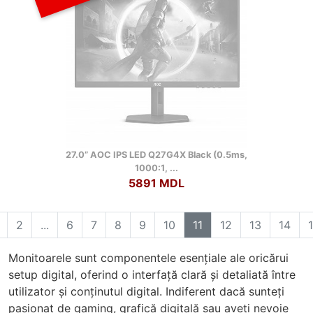
27.0” AOC IPS LED Q27G4X Black (0.5ms,
1000:1, ...
5891 MDL
2
...
6
7
8
9
10
11
12
13
14
Monitoarele sunt componentele esențiale ale oricărui
setup digital, oferind o interfață clară și detaliată între
utilizator și conținutul digital. Indiferent dacă sunteți
pasionat de gaming, grafică digitală sau aveți nevoie