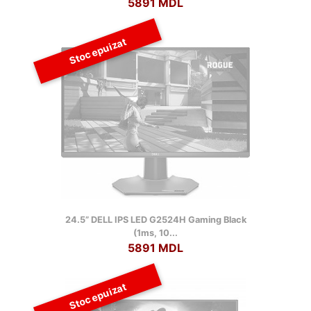
5891 MDL
Stoc epuizat
24.5” DELL IPS LED G2524H Gaming Black
(1ms, 10...
5891 MDL
Stoc epuizat