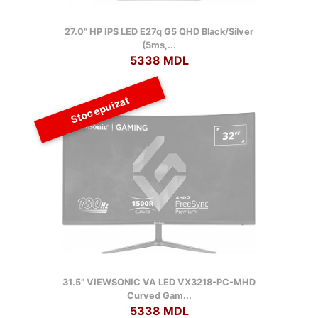
27.0” HP IPS LED E27q G5 QHD Black/Silver
(5ms,...
5338 MDL
Stoc epuizat
31.5” VIEWSONIC VA LED VX3218-PC-MHD
Curved Gam...
5338 MDL