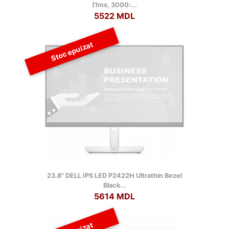
(1ms, 3000:...
5522 MDL
Stoc epuizat
23.8" DELL IPS LED P2422H Ultrathin Bezel
Black...
5614 MDL